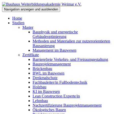
Navigation anzeigen und ausblenden
Home
Studien
Master
Bauphysik und energetische
Gebäudeoptimierung
Methoden und Materialien zur nutzerorientierten
Bausanierung
Management im Bauwesen
Zertifikate
Barrierefreie Verkehrs- und Freiraumgestaltung
Bauprojektmanagement
Brückenbau
BWL im Bauwesen
Denkmalschutz
Fachbauleiter/in Fußbodentechnik
Holzbau
KI im Bauwesen
Lean Construction Experte/in
Lehmbau
Nachzertifizierung Bauprojektmanagement
Ökologisches Bauen