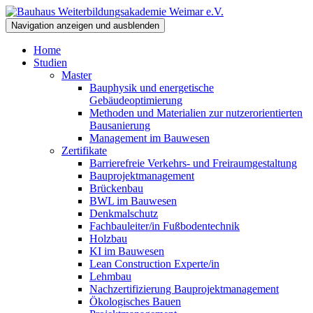
Navigation anzeigen und ausblenden
Home
Studien
Master
Bauphysik und energetische
Gebäudeoptimierung
Methoden und Materialien zur nutzerorientierten
Bausanierung
Management im Bauwesen
Zertifikate
Barrierefreie Verkehrs- und Freiraumgestaltung
Bauprojektmanagement
Brückenbau
BWL im Bauwesen
Denkmalschutz
Fachbauleiter/in Fußbodentechnik
Holzbau
KI im Bauwesen
Lean Construction Experte/in
Lehmbau
Nachzertifizierung Bauprojektmanagement
Ökologisches Bauen